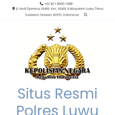
Skip
+62 821-8900-1088
to
Jl. Andi Djemma, Malili, Kec. Malili, Kabupaten Luwu Timur,
content
Sulawesi Selatan 92933, Indonesia
Situs Resmi
Polres Luwu