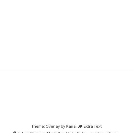
Slot Indosat
Slot Pulsa
Slot Dana
Togel Hongkong
Theme: Overlay by
Kaira
.
Extra Text