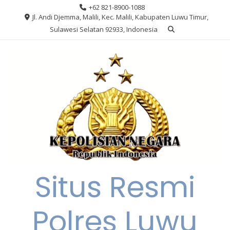
Skip
+62 821-8900-1088
to
Jl. Andi Djemma, Malili, Kec. Malili, Kabupaten Luwu Timur,
content
Sulawesi Selatan 92933, Indonesia
Situs Resmi
Polres Luwu