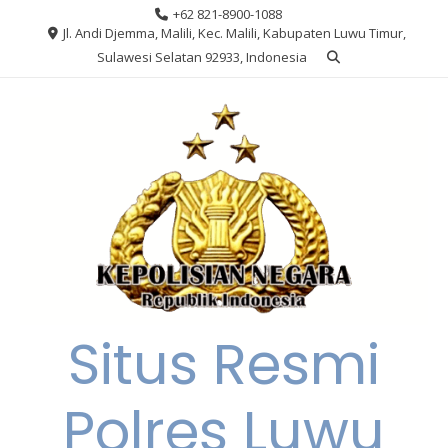
Skip
+62 821-8900-1088
to
Jl. Andi Djemma, Malili, Kec. Malili, Kabupaten Luwu Timur,
content
Sulawesi Selatan 92933, Indonesia
Situs Resmi
Polres Luwu