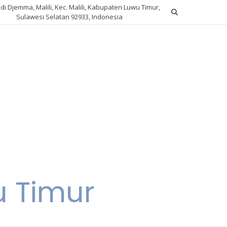
ndi Djemma, Malili, Kec. Malili, Kabupaten Luwu Timur,
Sulawesi Selatan 92933, Indonesia
u Timur