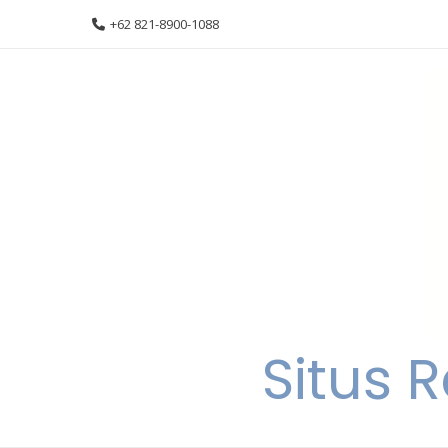
Skip
+62 821-8900-1088
to
content
Situs 