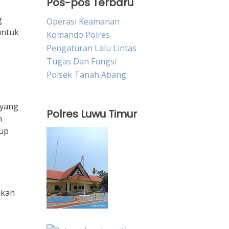
Pos-pos Terbaru
g
Operasi Keamanan
untuk
Komando Polres
Pengaturan Lalu Lintas
Tugas Dan Fungsi
Polsek Tanah Abang
 yang
Polres Luwu Timur
h
kup
ikan