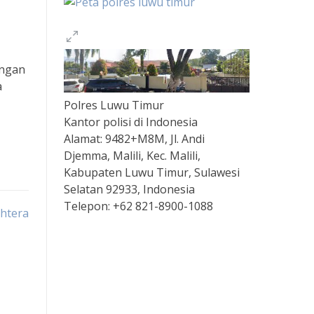
ungan
a
Polres Luwu Timur
Kantor polisi di Indonesia
Alamat:
9482+M8M, Jl. Andi
Djemma, Malili, Kec. Malili,
Kabupaten Luwu Timur, Sulawesi
Selatan 92933, Indonesia
Telepon:
+62 821-8900-1088
htera
Togel
Slot Depo 5K