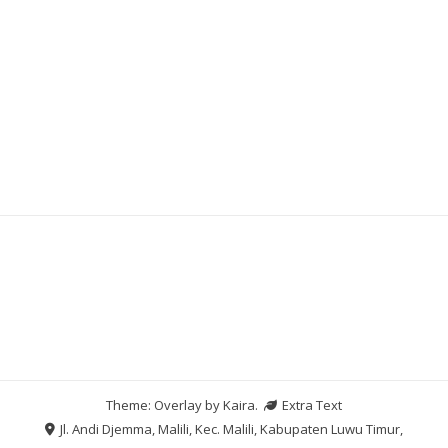
Slot Pulsa
Slot Dana
Togel Hongkong
Theme: Overlay by
Kaira
.
Extra Text
Jl. Andi Djemma, Malili, Kec. Malili, Kabupaten Luwu Timur,