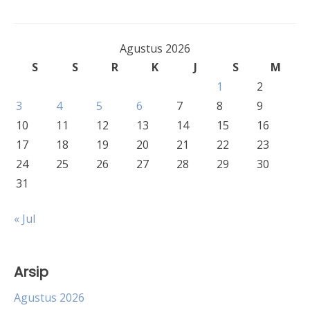
pos
Agustus 2026
S
S
R
K
J
S
M
1
2
3
4
5
6
7
8
9
10
11
12
13
14
15
16
17
18
19
20
21
22
23
24
25
26
27
28
29
30
31
« Jul
Arsip
Agustus 2026