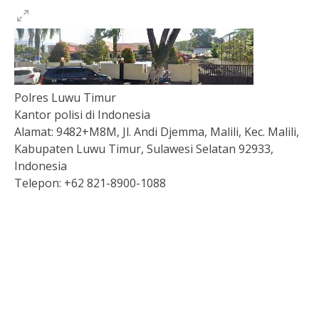
Polres Luwu Timur
Kantor polisi di Indonesia
Alamat:
9482+M8M, Jl. Andi Djemma, Malili, Kec. Malili,
Kabupaten Luwu Timur, Sulawesi Selatan 92933,
Indonesia
Telepon:
+62 821-8900-1088
Togel
Slot Depo 5K
Togel hk