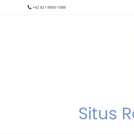
Skip
+62 821-8900-1088
to
content
Situs 