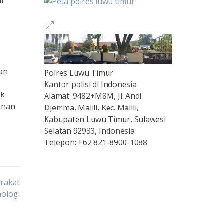
ar
an
Polres Luwu Timur
Kantor polisi di Indonesia
ak
Alamat:
9482+M8M, Jl. Andi
unan
Djemma, Malili, Kec. Malili,
Kabupaten Luwu Timur, Sulawesi
Selatan 92933, Indonesia
Telepon:
+62 821-8900-1088
Togel
rakat
nologi
Slot Depo 5K