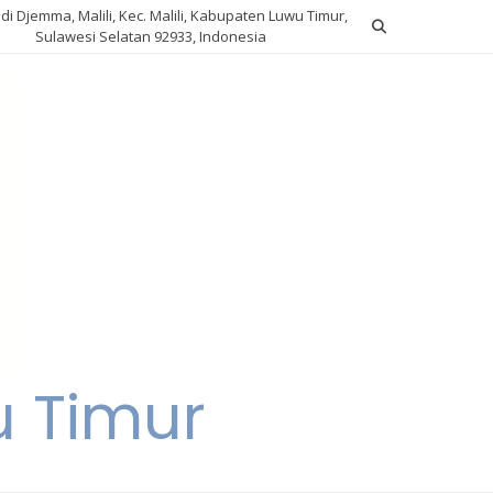
ndi Djemma, Malili, Kec. Malili, Kabupaten Luwu Timur,
Sulawesi Selatan 92933, Indonesia
u Timur