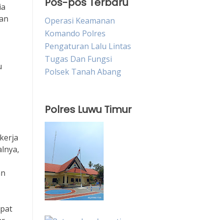
Pos-pos Terbaru
ia
dan
Operasi Keamanan
Komando Polres
Pengaturan Lalu Lintas
Tugas Dan Fungsi
u
Polsek Tanah Abang
Polres Luwu Timur
kerja
alnya,
an
apat