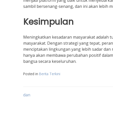
menjadi platform yang baik untuk menyebarkan
sambil bersenang-senang, dan ini akan lebih 
Kesimpulan
Meningkatkan kesadaran masyarakat adalah t
masyarakat. Dengan strategi yang tepat, peran
menciptakan lingkungan yang lebih sadar dan r
hanya akan membawa perubahan positif dalam 
bangsa secara keseluruhan.
Posted in
Berita Terkini
Navigasi
dan
pos