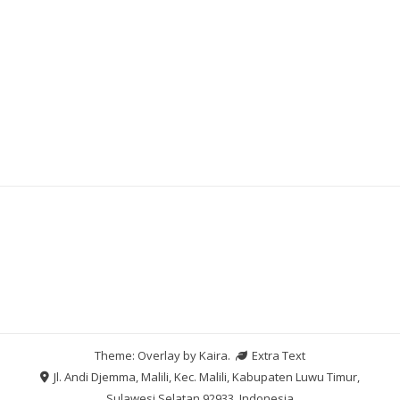
Slot Pulsa
Slot Dana
Togel Hongkong
Theme: Overlay by
Kaira
.
Extra Text
Jl. Andi Djemma, Malili, Kec. Malili, Kabupaten Luwu Timur,
Sulawesi Selatan 92933, Indonesia