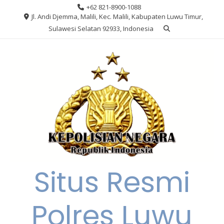
Skip
+62 821-8900-1088
to
Jl. Andi Djemma, Malili, Kec. Malili, Kabupaten Luwu Timur,
content
Sulawesi Selatan 92933, Indonesia
Situs Resmi
Polres Luwu