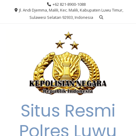
Skip
+62 821-8900-1088
to
Jl. Andi Djemma, Malili, Kec. Malili, Kabupaten Luwu Timur,
content
Sulawesi Selatan 92933, Indonesia
Situs Resmi
Polres Luwu