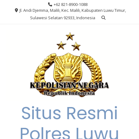
Skip
+62 821-8900-1088
to
Jl. Andi Djemma, Malili, Kec. Malili, Kabupaten Luwu Timur,
content
Sulawesi Selatan 92933, Indonesia
Situs Resmi
Polres Luwu